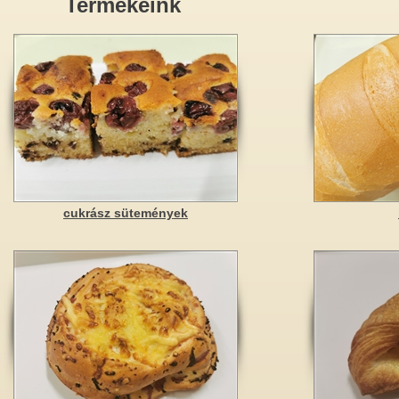
Termékeink
cukrász sütemények